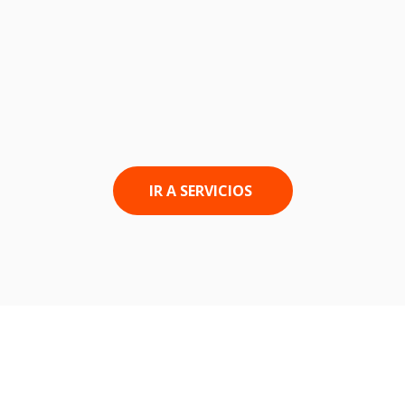
TRASLADOS
Traslados desde el aeropuerto de
Barcelona
IR A SERVICIOS